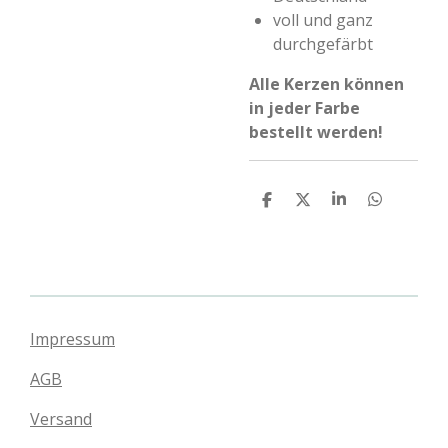
voll und ganz
durchgefärbt
Alle Kerzen können
in jeder Farbe
bestellt werden!
T
T
T
T
e
e
e
e
i
i
i
i
l
l
l
l
e
e
e
e
n
n
n
n
Impressum
AGB
Versand