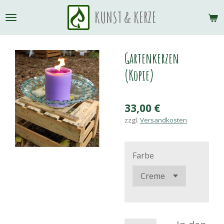
Zum
KUNST & KERZE
Hauptinhalt
springen
Gartenkerzen
(Kopie)
33,00 €
zzgl.
Versandkosten
Farbe