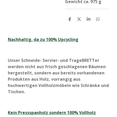
Gewicht ca. 975 g
T
T
T
T
e
e
e
e
i
i
i
i
l
l
l
l
e
e
e
e
Nachhaltig, da zu 100% Upcycling
n
n
n
n
Unser Schneide- Servier- und TrageBRETTer
werden nicht aus frisch geschlagenen Bäumen
hergestellt, sondern aus bereits vorhandenen
Produkten aus Holz, vorrangig aus
hochwertigen Vollholzmöbeln wie Schränke und
Tischen.
Kein Pressspanholz sondern 100% Vollholz