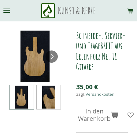
Zum
KUNST & KERZE
Hauptinhalt
springen
Schneide-, Servier-
und TrageBRETT aus
Erlenholz Nr. 11
Gitarre
35,00 €
zzgl.
Versandkosten
In den
Warenkorb