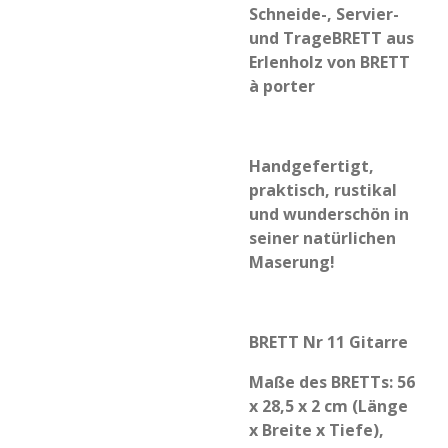
Schneide-, Servier-
und TrageBRETT aus
Erlenholz von BRETT
à porter
Handgefertigt,
praktisch, rustikal
und wunderschön in
seiner natürlichen
Maserung!
BRETT Nr 11 Gitarre
Maße des BRETTs: 56
x 28,5 x 2 cm (Länge
x Breite x Tiefe),