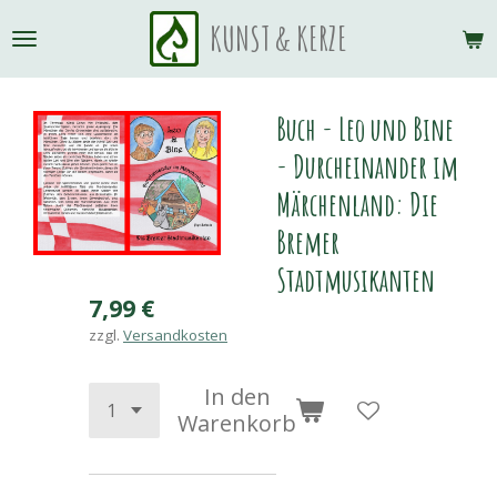
Zum
KUNST & KERZE
Hauptinhalt
springen
Buch - Leo und Bine
- Durcheinander im
Märchenland: Die
Bremer
Stadtmusikanten
7,99 €
zzgl.
Versandkosten
In den
Warenkorb