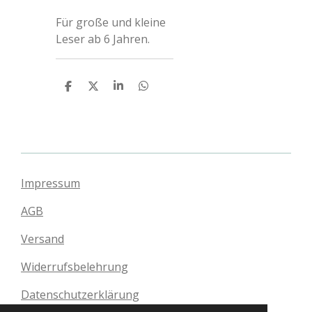
Für große und kleine
Leser ab 6 Jahren.
T
T
T
T
e
e
e
e
i
i
i
i
l
l
l
l
e
e
e
e
n
n
n
n
Impressum
AGB
Versand
Widerrufsbelehrung
Datenschutzerklärung